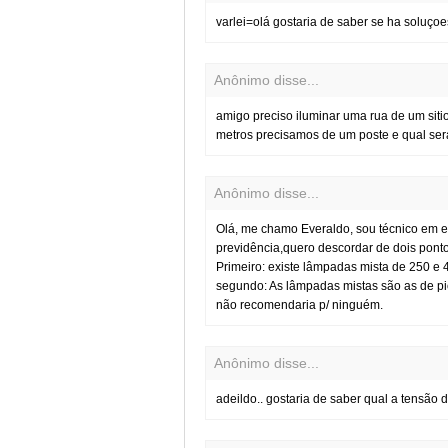
varlei=olá gostaria de saber se ha soluçoe
Anônimo disse...
amigo preciso iluminar uma rua de um sit
metros precisamos de um poste e qual ser
Anônimo disse...
Olá, me chamo Everaldo, sou técnico em el
previdência,quero descordar de dois ponto
Primeiro: existe lâmpadas mista de 250 
segundo: As lâmpadas mistas são as de pio
não recomendaria p/ ninguém.
Anônimo disse...
adeildo.. gostaria de saber qual a tensão