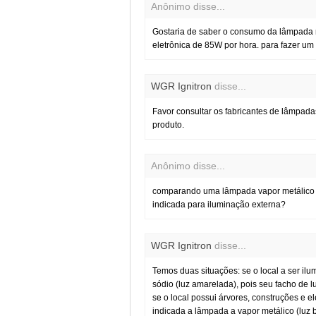
Anônimo disse...
Gostaria de saber o consumo da lâmpada
eletrônica de 85W por hora. para fazer um
WGR Ignitron
disse...
Favor consultar os fabricantes de lâmpada
produto.
Anônimo disse...
comparando uma lâmpada vapor metálico 
indicada para iluminação externa?
WGR Ignitron
disse...
Temos duas situações: se o local a ser ilu
sódio (luz amarelada), pois seu facho de l
se o local possui árvores, construções e e
indicada a lâmpada a vapor metálico (luz b