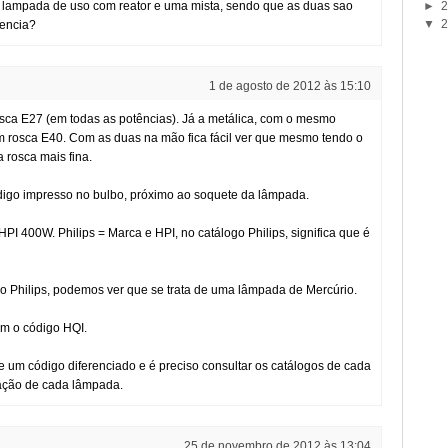
a lampada de uso com reator e uma mista, sendo que as duas sao
►
2
▼
2
tencia?
1 de agosto de 2012 às 15:10
osca E27 (em todas as potências). Já a metálica, com o mesmo
m rosca E40. Com as duas na mão fica fácil ver que mesmo tendo o
 rosca mais fina.
ódigo impresso no bulbo, próximo ao soquete da lâmpada.
PI 400W. Philips = Marca e HPI, no catálogo Philips, significa que é
go Philips, podemos ver que se trata de uma lâmpada de Mercúrio.
m o código HQI.
 um código diferenciado e é preciso consultar os catálogos de cada
cação de cada lâmpada.
25 de novembro de 2012 às 13:04