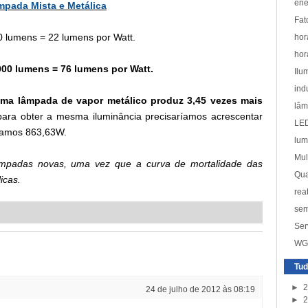
ene
mpada Mista e Metálica
Fat
 lumens = 22 lumens por Watt.
hor
hor
00 lumens = 76 lumens por Watt.
Ilu
ind
ma lâmpada de vapor metálico produz
3,45
vezes mais
lâ
ara obter a mesma iluminância precisaríamos acrescentar
LE
íamos 863,63W.
lum
Mul
lâmpadas novas, uma vez que a curva de mortalidade das
Qua
icas.
rea
sem
Ser
WGR
Tud
►
2
24 de julho de 2012 às 08:19
►
2