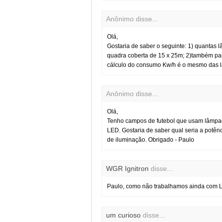
Anônimo disse...
Olá,
Gostaria de saber o seguinte: 1) quantas
quadra coberta de 15 x 25m; 2)também par
cálculo do consumo Kw/h é o mesmo das l
Anônimo disse...
Olá,
Tenho campos de futebol que usam lâmpad
LED. Gostaria de saber qual seria a potên
de iluminação. Obrigado - Paulo
WGR Ignitron
disse...
Paulo, como não trabalhamos ainda com L
um curioso
disse...