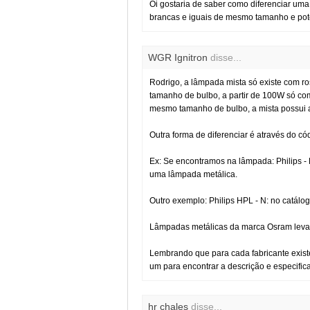
Oi gostaria de saber como diferenciar um
brancas e iguais de mesmo tamanho e po
WGR Ignitron
disse...
Rodrigo, a lâmpada mista só existe com r
tamanho de bulbo, a partir de 100W só co
mesmo tamanho de bulbo, a mista possui a
Outra forma de diferenciar é através do c
Ex: Se encontramos na lâmpada: Philips - H
uma lâmpada metálica.
Outro exemplo: Philips HPL - N: no catálo
Lâmpadas metálicas da marca Osram leva
Lembrando que para cada fabricante existe
um para encontrar a descrição e especifi
hr chales
disse...