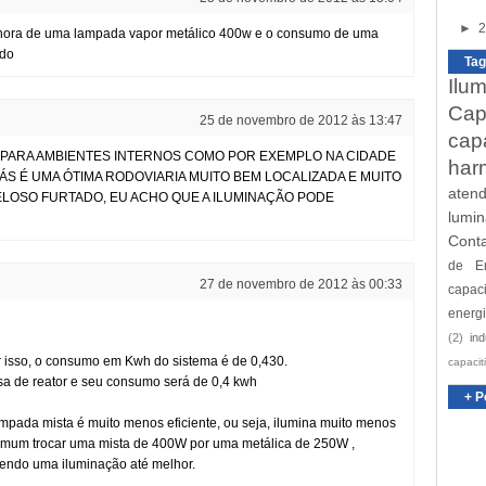
►
2
/hora de uma lampada vapor metálico 400w e o consumo de uma
ado
Tag
Ilu
Cap
25 de novembro de 2012 às 13:47
cap
PARA AMBIENTES INTERNOS COMO POR EXEMPLO NA CIDADE
har
IÁS É UMA ÓTIMA RODOVIARIA MUITO BEM LOCALIZADA E MUITO
aten
ELOSO FURTADO, EU ACHO QUE A ILUMINAÇÃO PODE
lumin
Cont
de En
27 de novembro de 2012 às 00:33
capaci
energi
(2)
ind
r isso, o consumo em Kwh do sistema é de 0,430.
capacit
a de reator e seu consumo será de 0,4 kwh
+ P
mpada mista é muito menos eficiente, ou seja, ilumina muito menos
mum trocar uma mista de 400W por uma metálica de 250W ,
tendo uma iluminação até melhor.