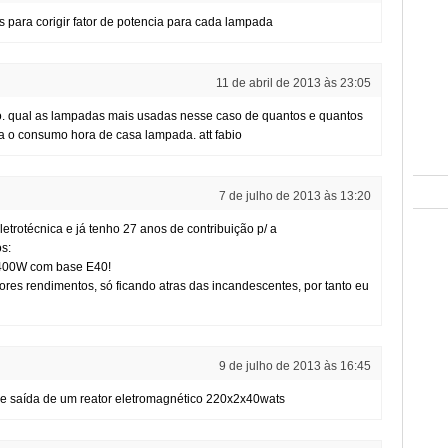
s para corigir fator de potencia para cada lampada
11 de abril de 2013 às 23:05
io. qual as lampadas mais usadas nesse caso de quantos e quantos
a o consumo hora de casa lampada. att fabio
7 de julho de 2013 às 13:20
etrotécnica e já tenho 27 anos de contribuição p/ a
s:
e 400W com base E40!
res rendimentos, só ficando atras das incandescentes, por tanto eu
9 de julho de 2013 às 16:45
 de saída de um reator eletromagnético 220x2x40wats