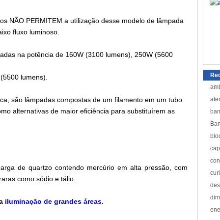
idos NÃO PERMITEM a utilização desse modelo de lâmpada
ixo fluxo luminoso.
padas na potência de 160W (3100 lumens), 250W (5600
Red
 (5500 lumens).
amb
ica, são lâmpadas compostas de um filamento em um tubo
ate
o alternativas de maior eficiência para substituírem as
ban
Ban
blo
cap
con
rga de quartzo contendo mercúrio em alta pressão, com
cur
raras como sódio e tálio.
des
dim
ra
iluminação de grandes áreas.
ene