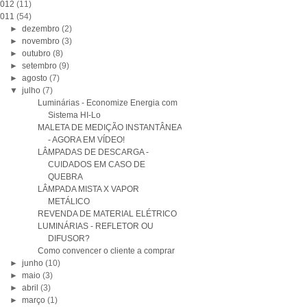
012
(11)
011
(54)
►
dezembro
(2)
►
novembro
(3)
►
outubro
(8)
►
setembro
(9)
►
agosto
(7)
▼
julho
(7)
Luminárias - Economize Energia com
Sistema HI-Lo
MALETA DE MEDIÇÃO INSTANTÂNEA
- AGORA EM VÍDEO!
LÂMPADAS DE DESCARGA -
CUIDADOS EM CASO DE
QUEBRA
LÂMPADA MISTA X VAPOR
METÁLICO
REVENDA DE MATERIAL ELÉTRICO
LUMINÁRIAS - REFLETOR OU
DIFUSOR?
Como convencer o cliente a comprar
►
junho
(10)
►
maio
(3)
►
abril
(3)
►
março
(1)