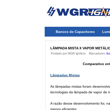
Bancos de Capacitores
Lumi
LÂMPADA MISTA X VAPOR METÁLI
Postado por
WGR Ignitron
Marcadores:
Il
Comparativo ent
Lâmpadas Mistas
As lâmpadas mistas foram desenvolvi
tecnologias da lâmpada de vapor de 
A razão desse
desenvolvimento
foi, n
menos eficientes.