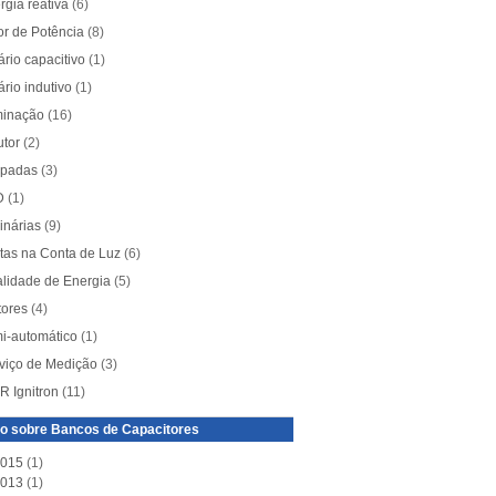
rgia reativa
(6)
or de Potência
(8)
ário capacitivo
(1)
ário indutivo
(1)
minação
(16)
utor
(2)
mpadas
(3)
D
(1)
inárias
(9)
tas na Conta de Luz
(6)
lidade de Energia
(5)
tores
(4)
i-automático
(1)
viço de Medição
(3)
 Ignitron
(11)
o sobre Bancos de Capacitores
015
(1)
013
(1)