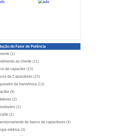
ução do Fator de Potência
iente
(1)
ndimento ao cliente
(11)
co de capacitor
(15)
cos de Capacitores
(15)
queador de harmônica
(13)
acitor
(9)
tatores
(2)
iosidades
(1)
carte
(2)
ensionamento de banco de capacitores
(4)
rgia elétrica
(3)