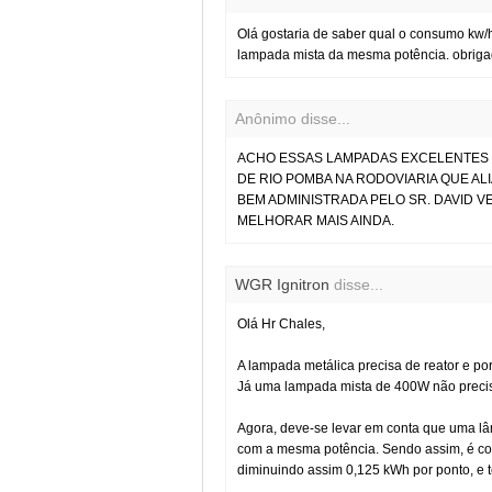
Olá gostaria de saber qual o consumo kw
lampada mista da mesma potência. obrig
Anônimo disse...
ACHO ESSAS LAMPADAS EXCELENTES 
DE RIO POMBA NA RODOVIARIA QUE AL
BEM ADMINISTRADA PELO SR. DAVID V
MELHORAR MAIS AINDA.
WGR Ignitron
disse...
Olá Hr Chales,
A lampada metálica precisa de reator e po
Já uma lampada mista de 400W não precis
Agora, deve-se levar em conta que uma lâ
com a mesma potência. Sendo assim, é co
diminuindo assim 0,125 kWh por ponto, e 