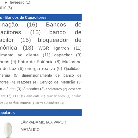
►
fevereiro
(1)
010
(5)
s - Bancos de Capacitores
minação
(16)
Bancos de
acitores
(15)
banco de
acitor
(15)
bloqueador de
mônica
(13)
WGR Ignitron
(11)
dimento ao cliente
(11)
capacitor
(9)
árias
(9)
Fator de Potência
(8)
Multas na
a de Luz
(6)
energia reativa
(6)
Qualidade
ergia
(5)
dimensionamento de banco de
tores
(4)
reatores
(4)
Serviço de Medição
(3)
a elétrica
(3)
lâmpadas
(3)
contatores
(2)
descarte
utor
(2)
LED
(1)
ambiente
(1)
curiosidades
(1)
horário
ivo
(1)
horário indutivo
(1)
semi-automático
(1)
opulares
LÂMPADA MISTA X VAPOR
METÁLICO